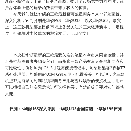
新品不断涌市，丰富了自身产品线、提升了市场竞争力的同时，在
产品体验上也的确给消费者带来了极大的惊喜。
今天我们就让华硕的三款最新轻薄独显商务本来个群龙聚首、
深入剖析，它们分别是华硕F9S、华硕U3S、以及华硕U6S。事实
上，这三款机型都是目前市场上备受关注的三大轻薄新本，一定程
度上引领着时尚轻薄本的潮流发展。……[全文]
本次把华硕最新的三款最受关注的笔记本拿出来同台较量，并
不是推荐消费者去购买它们，而是这三款产品有着太多的相同点和
可比较性，例如均为12/13寸轻薄便携笔记本、均采用酷睿2双核T7
系列处理器、均采用8400M G独立显卡配置等等；可以说，这三款
机型都是能够同时满足顶级商务应用与游戏娱乐的便携机型，用户
可以根据自己的实际需求进行选择购买，当然前提是要对它们都感
兴趣。
评测：·
华硕U6S深入评测
·
华硕U3S全国首测
·
华硕F9S评测