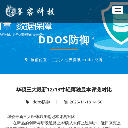
T
o
g
g
l
DDOS防御
e
n
a
v
当前位置：
主页
>
业界资讯
>
ddos防御
i
g
a
t
i
华硕三大最新12/13寸轻薄独显本评测对比
o
n
ddos防御
|
2025-11-18 14:56
华硕最新三大轻薄独显笔记本评测对比
在新品的创新与研发道路上华硕从未停止过脚步，近日来更是