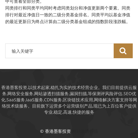
中可查看全部分类。
同类排行和同类平均同时考虑同类划分和净值更新两个要素。同类
排行对最近净值日一致的二级分类基金排名。同类平均以基金净值
的最近更新日为终点计算由二级分类基金组成的指数阶段涨跌幅。
香港墨客投资,以技术起家,稳扎为实的技术经营企业。我们目前提供云服
务,网络安全服务,网站渗透扫描服务,漏洞扫描,等保测评风险评估.SEO优
化,SaaS服务,IaaS服务,CDN服务,区块链技术应用,网络解决方案支持等网
络技术级服务。目前旗下运营多个运营级别产品,现已为上百位客户提供
专业,稳定,高速,快捷的服务
© 香港墨客投资
网站渗透扫描