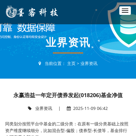
T
o
g
g
l
业界资讯
e
n
a
v
当前位置：
主页
>
业界资讯
i
g
a
t
i
永赢浩益一年定开债券发起(018206)基金净值
o
n
业界资讯
|
2025-11-09 06:42
同类划分按照平台中基金的二级分类：在原有一级分类基础上按照
资产维度继续细分，比如混合型-偏股；债券型-长债等，基金排行