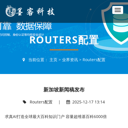
T
o
g
g
l
ROUTERS配置
e
n
a
v
当前位置：
主页
>
业界资讯
>
Routers配置
i
g
a
t
i
新加坡新闻稿发布
o
n
Routers配置
|
2025-12-17 13:14
求真AI打造全球最大百科知识门户 容量超维基百科6000倍