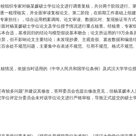
，学校组织专家对杨某媛硕士学位论文进行调查复核，共分两个阶段进行。
项逐一梳理核实，并全面审读复核论文。第二阶段，在前期工作基础上组
外专家担任），综合运用档案调阅、论文审读、数据比对、复现验证等方
方面对杨某媛硕士学位论文及学位授予情况进行重点核查。经核查，专家
本合适，基准回归的结论与模型假设基本吻合；论文所运用的19万余条
差异，但不影响论文主要结论；未发现抄袭、主观造假、篡改数据和编造
在百余处不规范问题，主要集中在表述不规范、引用不规范、格式不规范
查复核情况，依据当时适用的《中华人民共和国学位条例》及武汉大学学位
面还有较多问题”并建议其修改，答辩委员会也提出修改意见，但杨某媛本人
院学位评定分委员会未对该学位论文进行严格审核，导致正式提交的硕士
国共产党问责条例》《研究生导师指导行为准则》《武汉大学学位评定委