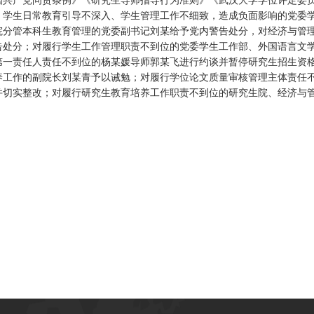
、学生日常教育引导不深入、学生管理工作不细致，造成负面影响的党委
院分管本科生教育管理的党委副书记刘某给予党内警告处分，对经济与管
告处分；对履行学生工作管理职责不到位的党委学生工作部、外国语言文
第一责任人责任不到位的杨某媛导师郭某飞进行约谈并暂停研究生招生资
养工作的副院长刘某青予以诫勉；对履行学位论文质量审核管理主体责任
并切实整改；对履行研究生教育培养工作职责不到位的研究生院、经济与