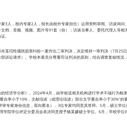
家3人，校内专家2人，组长由校外专家担任）运用资料审阅、访谈询问
文档、音频、视频、图片等91套（份）；访谈当事人、委托代理人等相关
验证。
媛诉肖某瑫性骚扰损害纠纷一案作出二审判决，决定维持一审判决（7月25
全部诉讼请求）。学校本着充分尊重司法判决的原则，结合调查复核情况
的经济学分析》。2024年4月，由学校送相关机构进行学术不端行为检
字重合率小于10%，文献综述（或理论综述）部分文字重合率小于30%”的
与评审专家身份信息，双向匿名），3位专家均同意其答辩。5月，硕士学位
理学院学位评定分委员会表决同意授予杨某媛硕士学位。6月，学校学位