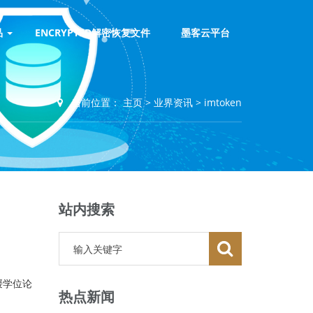
品
ENCRYPTED解密恢复文件
墨客云平台
当前位置：
主页
>
业界资讯
>
imtoken
站内搜索
媛学位论
热点新闻