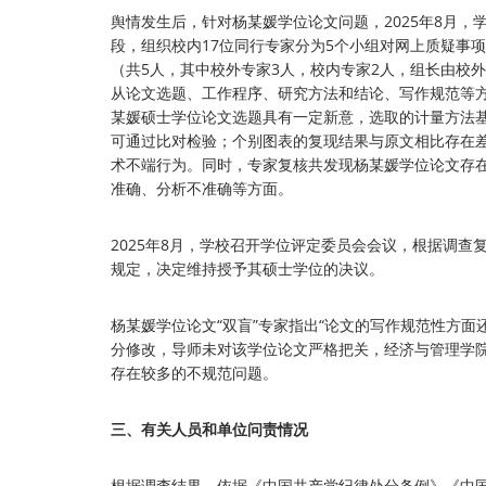
舆情发生后，针对杨某媛学位论文问题，2025年8月
段，组织校内17位同行专家分为5个小组对网上质疑事
（共5人，其中校外专家3人，校内专家2人，组长由校
从论文选题、工作程序、研究方法和结论、写作规范等
某媛硕士学位论文选题具有一定新意，选取的计量方法基
可通过比对检验；个别图表的复现结果与原文相比存在
术不端行为。同时，专家复核共发现杨某媛学位论文存
准确、分析不准确等方面。
2025年8月，学校召开学位评定委员会会议，根据调
规定，决定维持授予其硕士学位的决议。
杨某媛学位论文“双盲”专家指出“论文的写作规范性方
分修改，导师未对该学位论文严格把关，经济与管理学
存在较多的不规范问题。
三、有关人员和单位问责情况
根据调查结果，依据《中国共产党纪律处分条例》《中