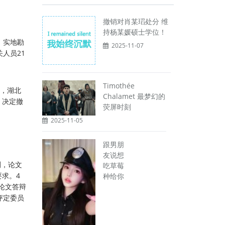
撤销对肖某瑫处分 维
持杨某媛硕士学位！
、实地勘
2025-11-07
人员21
Timothée
日，湖北
Chalamet 最梦幻的
，决定撤
荧屏时刻
2025-11-05
跟男朋
友说想
测，论文
吃草莓
要求。4
种给你
论文答辩
评定委员