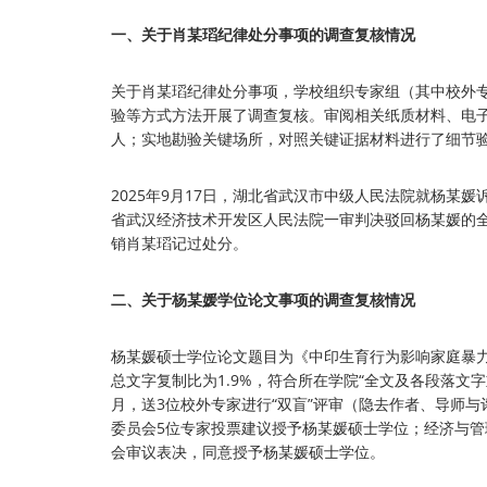
一、关于肖某瑫纪律处分事项的调查复核情况
关于肖某瑫纪律处分事项，学校组织专家组（其中校外专
验等方式方法开展了调查复核。审阅相关纸质材料、电子
人；实地勘验关键场所，对照关键证据材料进行了细节
2025年9月17日，湖北省武汉市中级人民法院就杨某
省武汉经济技术开发区人民法院一审判决驳回杨某媛的
销肖某瑫记过处分。
二、关于杨某媛学位论文事项的调查复核情况
杨某媛硕士学位论文题目为《中印生育行为影响家庭暴力
总文字复制比为1.9%，符合所在学院“全文及各段落文
月，送3位校外专家进行“双盲”评审（隐去作者、导师
委员会5位专家投票建议授予杨某媛硕士学位；经济与管
会审议表决，同意授予杨某媛硕士学位。