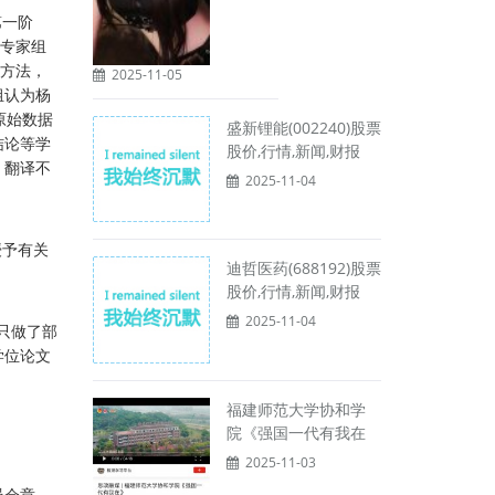
第一阶
建专家组
式方法，
2025-11-05
组认为杨
原始数据
盛新锂能(002240)股票
结论等学
股价,行情,新闻,财报
、翻译不
2025-11-04
授予有关
迪哲医药(688192)股票
股价,行情,新闻,财报
2025-11-04
只做了部
学位论文
福建师范大学协和学
院《强国一代有我在
2025-11-03
员会章