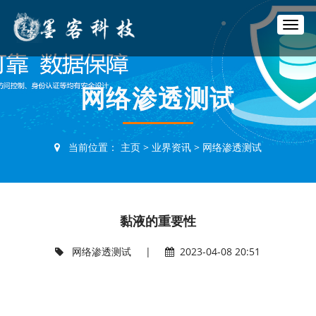
T
o
g
g
l
网络渗透测试
e
n
a
v
当前位置：
主页
>
业界资讯
>
网络渗透测试
i
g
a
t
i
黏液的重要性
o
n
网络渗透测试
|
2023-04-08 20:51