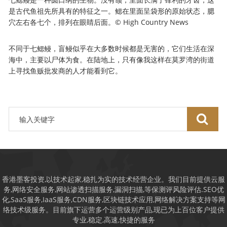
是古代鱼祖先所具有的特征之一。鳃在里面呈袋形的原始状态，腮
穴左右各七个，排列在眼睛后面。© High Country News
不同于七鳃鳗，盲鳗似乎在大多数时候都是无害的，它们生活在深
海中，主要以尸体为食。在陆地上，只有像我这样在莫罗湾的街道
上寻找鱼贩批发商的人才能看到它。
香港墨客投资,以技术起家,稳扎为实的技术经营企业。我们目前提供云服
务,网络安全服务,网站渗透扫描服务,漏洞扫描,等保测评风险评估.SEO优
化,SaaS服务,IaaS服务,CDN服务,区块链技术应用,网络解决方案支持等网
络技术级服务。目前旗下运营多个运营级别产品,现已为上百位客户提供
专业,稳定,高速,快捷的服务