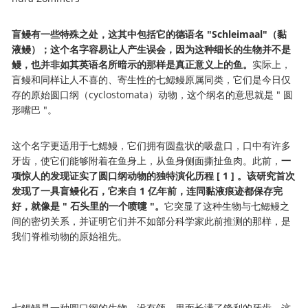
盲鳗有一些特殊之处，这其中包括它的德语名 "Schleimaal"
（黏
液鳗）
；这个名字容易让人产生误会，因为这种细长的生物并不是
鳗，也并非如其英语名所暗示的那样是真正意义上的鱼。
实际上，
盲鳗和同样让人不喜的、寄生性的七鳃鳗原属同类，它们是今日仅
存的原始圆口纲（cyclostomata）动物，这个纲名的意思就是 " 圆
形嘴巴 "。
这个名字更适用于七鳃鳗，它们拥有圆盘状的吸盘口，口中有许多
牙齿，使它们能够附着在鱼身上，从鱼身侧面撕扯鱼肉。此前，
一
项惊人的发现证实了圆口纲动物的独特演化历程 [ 1 ] 。该研究首次
发现了一具盲鳗化石，它来自 1 亿年前，连同黏液痕迹都保存完
好，就像是 " 石头里的一个喷嚏 "。
它突显了这种生物与七鳃鳗之
间的密切关系，并证明它们并不如部分科学家此前推测的那样，是
我们脊椎动物的原始祖先。
七鳃鳗是一种圆口纲的生物。没有颌，里面长满了锋利的牙齿，这