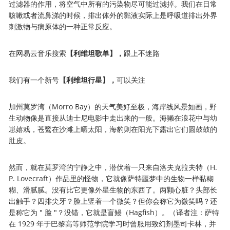
过滤器的作用，将空气中所有的污染物尽可能过滤掉。我们在日常
咳嗽或者流鼻涕的时候，排出体外的黏液实际上是呼吸道排出外界
刺激物与病原体的一种正常反应。
在网易云音乐搜索
【利维坦歌单】
，
跟上不迷路
我们有一个新号
【
利维坦行星
】
，
可以关注
加州莫罗湾（Morro Bay）的天气美好至极，海岸线风景如画，野
生动物像是直接从迪士尼电影中走出来的一般。海獭在浪花中与幼
崽嬉戏，苍鹭在沙滩上晒太阳，海豹则在阳光下露出它们圆鼓鼓的
肚皮。
然而，就在莫罗湾的宁静之中，潜伏着一只来自洛夫克拉夫特（H.
P. Lovecraft）作品里的怪物，它就像萨特噩梦中的生物一样黏糊
糊、滑腻腻。没有比它更像外星生物的东西了。两颗心脏？头部长
出触手？四排尖牙？脸上竖着一个微笑？但你会称它为微笑吗？还
是称它为 " 脸 "？没错，它就是盲鳗（Hagfish）。（译者注：萨特
在 1929 年于巴黎高等师范学院学习时曾服用致幻剂墨司卡林，并