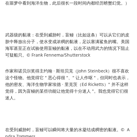
在噩梦中看到海洋生物，此后很长一段时间内都经历螃蟹幻觉。）
武器级的黏液：在受到威胁时，盲鳗（比如这条）可以从它们的皮
肤中释放出分子，使水变成浓稠的黏液，足以塞满鲨鱼的嘴。美国
海军甚至正在试验使用盲鳗的黏液，以在不动用武力的情况下阻止
可疑船只。© Frank Fennema/Shutterstock
作家和诺贝尔奖得主约翰 · 斯坦贝克（John Steinbeck）很不喜欢
这个怪物。他觉得它 " 恶心得很 "、" 让人作呕 "，但同时也表示，
他的密友、海洋生物学家埃德 · 里克茨（Ed Ricketts）" 并不这样
觉得，因为盲鳗的某些功能让他觉得十分迷人 "。我也觉得它们很
迷人。
在受到威胁时，盲鳗可以瞬间将大量的水凝结成稠密的黏液。© A
ndra Zommers