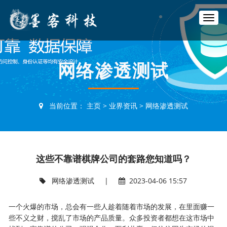
T
o
g
g
l
网络渗透测试
e
n
a
v
当前位置：
主页
>
业界资讯
>
网络渗透测试
i
g
a
t
i
这些不靠谱棋牌公司的套路您知道吗？
o
n
网络渗透测试
|
2023-04-06 15:57
一个火爆的市场，总会有一些人趁着随着市场的发展，在里面赚一
些不义之财，搅乱了市场的产品质量。众多投资者都想在这市场中