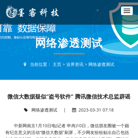
T
o
g
g
l
网络渗透测试
e
n
a
v
当前位置：
主页
>
业界资讯
>
网络渗透测试
i
g
a
t
i
微信大数据疑似“盗号软件” 腾讯微信技术总监辟谣
o
n
网络渗透测试
|
2023-03-31 07:18
中新网南京1月10日电(记者 申冉)10日，微信朋友圈被一个颇
有纪念意义的活动“微信大数据”刷屏，不少网友纷纷贴出自己包括