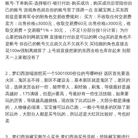
账号-下单购买-选择银行-银行付款-购买成功，购买成功后登陆你自
己的账号 游戏角色就在你的账号里了强调一点 在藏宝阁上买东西
前提是要将军令的附角色交易收费规则： 买方：不收取任何交易费
卖方：出售价格≤3000元，收取交易费60元 出售价格≥3000元，收
取交易费 = 交易额*1% + 30元，（不足1分部分按1分计算）为什
么要把钱存到网易宝啊 直接银行付款是可以的啊 cbg买的是角色不
是帐号 你自己的帐号欠点就欠点不欠就不欠 买结婚的角色直接去
花100w强制离婚算了 上号就直接把家的东西全租仓库存起来 别那
天一上家都没有了
2，梦幻西游端游想买一个5001000价位的号哪种好 选区首先要选
火区，鬼区去不得，新区不建议去，基本新区就是鬼区了，老区的
话，选择龙宫会好一些，能带带人，刷经验，刷鬼，等级最好是越
高越好，175满级，但是jn要高，号最好有一些生活技能，如果要
玩的厉害，等级越高越烧钱，现在除了比武以外，大部分都是满修
的，人物修必须满，宝宝修可以自己跑，一般小号很多的区除了新
区以外，大部分人都是买号玩的，所以还是大红区比较好，号也好
卖
3，梦幻西游藏宝阁怎么买号 梦幻西游买号流程：登陆藏宝阁进行