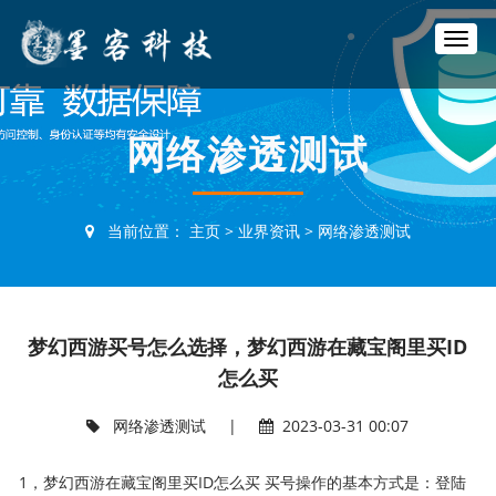
T
o
g
g
l
网络渗透测试
e
n
a
v
当前位置：
主页
>
业界资讯
>
网络渗透测试
i
g
a
t
i
梦幻西游买号怎么选择，梦幻西游在藏宝阁里买ID
o
n
怎么买
网络渗透测试
|
2023-03-31 00:07
1，梦幻西游在藏宝阁里买ID怎么买 买号操作的基本方式是：登陆