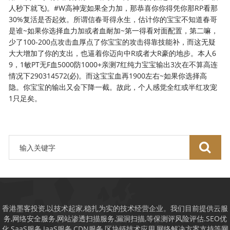
香港墨客投资,以技术起家,稳扎为实的技术经营企业。我们目前提供云服
务,网络安全服务,网站渗透扫描服务,漏洞扫描,等保测评风险评估.SEO优
化,SaaS服务,IaaS服务,CDN服务,区块链技术应用,网络解决方案支持等网