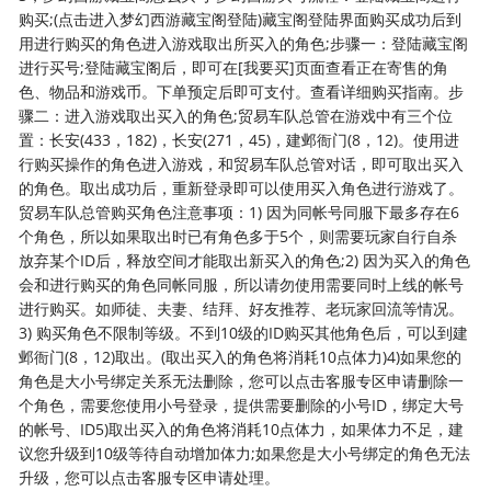
购买;(点击进入梦幻西游藏宝阁登陆)藏宝阁登陆界面购买成功后到
用进行购买的角色进入游戏取出所买入的角色;步骤一：登陆藏宝阁
进行买号;登陆藏宝阁后，即可在[我要买]页面查看正在寄售的角
色、物品和游戏币。下单预定后即可支付。查看详细购买指南。步
骤二：进入游戏取出买入的角色;贸易车队总管在游戏中有三个位
置：长安(433，182)，长安(271，45)，建邺衙门(8，12)。使用进
行购买操作的角色进入游戏，和贸易车队总管对话，即可取出买入
的角色。取出成功后，重新登录即可以使用买入角色进行游戏了。
贸易车队总管购买角色注意事项：1) 因为同帐号同服下最多存在6
个角色，所以如果取出时已有角色多于5个，则需要玩家自行自杀
放弃某个ID后，释放空间才能取出新买入的角色;2) 因为买入的角色
会和进行购买的角色同帐同服，所以请勿使用需要同时上线的帐号
进行购买。如师徒、夫妻、结拜、好友推荐、老玩家回流等情况。
3) 购买角色不限制等级。不到10级的ID购买其他角色后，可以到建
邺衙门(8，12)取出。(取出买入的角色将消耗10点体力)4)如果您的
角色是大小号绑定关系无法删除，您可以点击客服专区申请删除一
个角色，需要您使用小号登录，提供需要删除的小号ID，绑定大号
的帐号、ID5)取出买入的角色将消耗10点体力，如果体力不足，建
议您升级到10级等待自动增加体力;如果您是大小号绑定的角色无法
升级，您可以点击客服专区申请处理。