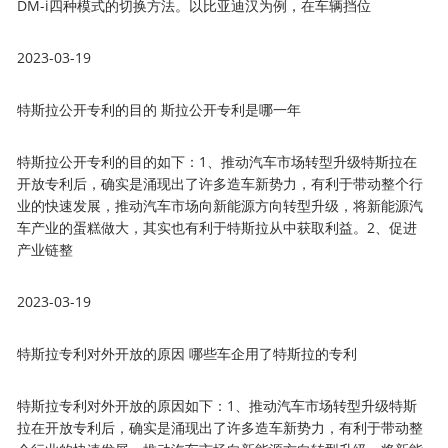
DM-i四种模式的切换方法。以比亚迪汉为例，在车辆挡位
2023-03-19
特斯拉公开专利的目的 斯拉公开专利是哪一年
特斯拉公开专利的目的如下：1、推动汽车市场转型升级特斯拉在
开放专利后，确实是涌现出了许多造车新势力，有利于带动整个行
业的快速发展，推动汽车市场向新能源方向转型升级，将新能源汽
车产业的蛋糕做大，其实也有利于特斯拉从中获取利益。2、促进
产业链整
2023-03-19
特斯拉专利对外开放的原因 哪些车企用了特斯拉的专利
特斯拉专利对外开放的原因如下：1、推动汽车市场转型升级特斯
拉在开放专利后，确实是涌现出了许多造车新势力，有利于带动整