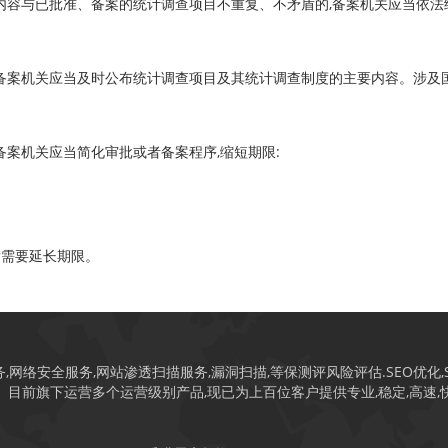
内容与已批准、备案的统计调查项目不重复、不矛盾的,备案机关应当依法
备案机关应当及时公布统计调查项目及其统计调查制度的主要内容。涉及
备案机关应当简化审批或者备案程序,缩短期限:
满需要延长期限。
安全服务,网站渗透扫描服务,漏洞扫描,等保测评风险评估.SEO优化,Saa
。目前旗下运营多个运营级别产品,现已为上百位客户提供专业,稳定,高速,