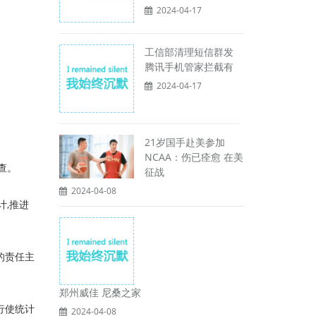
2024-04-17
工信部清理短信群发
腾讯手机管家拦截有
2024-04-17
21岁国手赴美参加
NCAA：伤已痊愈 在美
查。
征战
2024-04-08
计,推进
的责任主
郑州威佳 尼桑之家
行使统计
2024-04-08