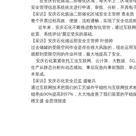
在安庆石化炼油二部催化区域，每天早上，区域管理
安全管理信息系统依次进行申请、审批、分析，开具电
【采访】安庆石化炼油二部催化区域安全主管师 查名胜
整个开票过程高效、便捷，流程通畅，实现了安全信息
近年来，安庆石化不断推进数智化管控，通过互联网+
处置、系统评估”奠定坚实的基础。
【采访】安庆石化储运部安全主管师 叶德帅
过去储罐的受限空间作业是存在很大风险的，现在运用互
观察到受限空间的作业环境，极大地提高了安全。
安庆石化紧紧依托工业互联网、云计算、大数据、5G、
生产从静态分析向动态感知、事后应急向事前预防、单
本形成。
【采访】安庆石化安全总监 盛敏兵
通过互联网技术把我们的工艺操作平稳性与互联网技术相
稳率由90%提高到97%，大大地改善了我们装置的平
檀文盛 金思强报道