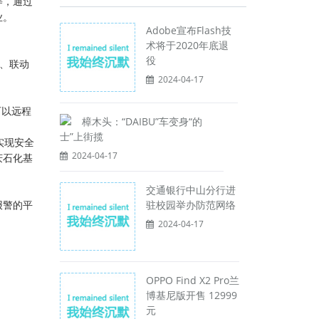
等，通过
业。
Adobe宣布Flash技
术将于2020年底退
役
、联动
2024-04-17
可以远程
樟木头：“DAIBU”车变身“的
士”上街揽
实现安全
2024-04-17
庆石化基
交通银行中山分行进
驻校园举办防范网络
报警的平
2024-04-17
OPPO Find X2 Pro兰
博基尼版开售 12999
元