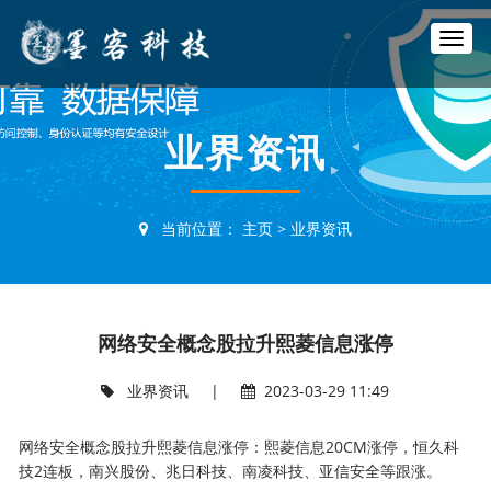
T
o
g
g
l
业界资讯
e
n
a
v
当前位置：
主页
>
业界资讯
i
g
a
t
i
网络安全概念股拉升熙菱信息涨停
o
n
业界资讯
|
2023-03-29 11:49
网络安全概念股拉升熙菱信息涨停：熙菱信息20CM涨停，恒久科
技2连板，南兴股份、兆日科技、南凌科技、亚信安全等跟涨。