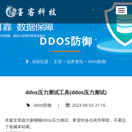
T
o
g
g
l
DDOS防御
e
n
a
v
当前位置：
主页
>
业界资讯
>
ddos防御
i
g
a
t
i
ddos压力测试工具(ddos压力测试)
o
n
ddos防御
|
2023-04-02 21:16
本篇文章跟大家聊聊ddos压力测试，希望对各位有所帮助，不要忘
了收藏本站喔。