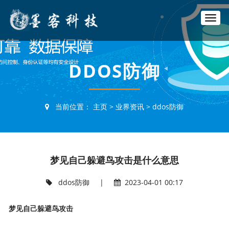
T
o
g
g
l
DDOS防御
e
n
a
v
当前位置：
主页
>
业界资讯
>
ddos防御
i
g
a
t
i
梦见自己躲避鸟攻击是什么意思
o
n
ddos防御
|
2023-04-01 00:17
梦见自己躲避鸟攻击