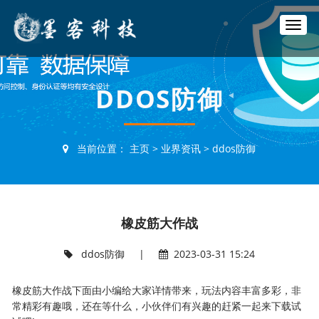
T
o
g
g
l
DDOS防御
e
n
a
v
当前位置：
主页
>
业界资讯
>
ddos防御
i
g
a
t
i
橡皮筋大作战
o
n
ddos防御
|
2023-03-31 15:24
橡皮筋大作战下面由小编给大家详情带来，玩法内容丰富多彩，非
常精彩有趣哦，还在等什么，小伙伴们有兴趣的赶紧一起来下载试