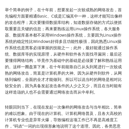
举个简单的例子，在十年前，想要发起一次较成熟的网络攻击，首
先编程方面要精通Basic、C或是汇编其中一种，这样才能写出像样
的攻击程序；其次要懂得数据库结构，知道数据存储的方式以便抓
取重要且关键的信息；再来要熟练运用Linux操作系统，各大服务
器、数据库基本都不采用Windows操作系统，主要因为Linux操作
系统的稳定性比Windows好得多且功能性极强，因此熟悉Linux操
作系统也是黑客必须掌握的技能之一；此外，最好能通过操作系
统、数据库等的实现原理，从硬件和软件各方面找寻漏洞；最后还
要懂得网络结构，毕竟作为基础中的基础是必须要了解和熟练运用
的。这样一圈盘算下来，在十年前能靠自己从头到尾进行一次较成
熟的网络攻击，简直是计算机界的大神。因为从硬件到软件，从网
络到编程，全面的全才才能做到。所以可以说当时的网络是相对比
较安全的，因为具备发起攻击条件的人少之又少，而且在当时能有
这样造诣的人也不会需要通过网络攻击而从中牟利。
转眼回到当下，在现在发起一次像样的网络攻击与当年相比，简单
的难以想象。由于现在的计算机、计算机网络普及，且各大高校的
计算机专业也是异常火爆，导致编程这项工作已不再是高难度工
作，“码农”一词的出现很形象地说明了这个道理。因此，各类恶意