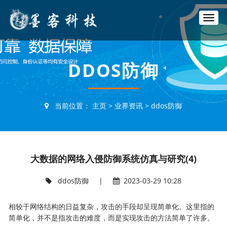
T
o
g
g
l
DDOS防御
e
n
a
v
当前位置：
主页
>
业界资讯
>
ddos防御
i
g
a
t
i
大数据的网络入侵防御系统仿真与研究(4)
o
n
ddos防御
|
2023-03-29 10:28
相较于网络结构的日益复杂，攻击的手段却呈现简单化。这里指的
简单化，并不是指攻击的难度，而是实现攻击的方法简单了许多。